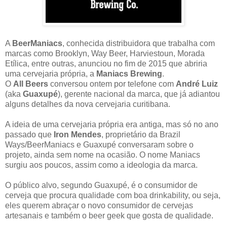
A
BeerManiacs
, conhecida distribuidora que trabalha com
marcas como Brooklyn, Way Beer, Harviestoun, Morada
Etílica, entre outras, anunciou no fim de 2015 que abriria
uma cervejaria própria, a
Maniacs Brewing
.
O
All Beers
conversou ontem por telefone com
André Luiz
(aka
Guaxupé
), gerente nacional da marca, que já adiantou
alguns detalhes da nova cervejaria curitibana.
A ideia de uma cervejaria própria era antiga, mas só no ano
passado que
Iron Mendes
, proprietário da Brazil
Ways/BeerManiacs e Guaxupé conversaram sobre o
projeto, ainda sem nome na ocasião. O nome Maniacs
surgiu aos poucos, assim como a ideologia da marca.
O público alvo, segundo Guaxupé, é o consumidor de
cerveja que procura qualidade com boa drinkability, ou seja,
eles querem abraçar o novo consumidor de cervejas
artesanais e também o beer geek que gosta de qualidade.