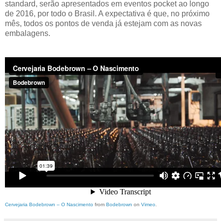
standard, serão apresentados em eventos pocket ao longo
de 2016, por todo o Brasil. A expectativa é que, no próximo
mês, todos os pontos de venda já estejam com as novas
embalagens.
Cervejaria Bodebrown – O Nascimento
from
Bodebrown
on
Vimeo
.