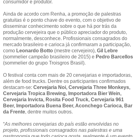
consumidor e produtor.
Ainda de acordo com Renha, a promoção de palestras
gratuitas é o ponto chave do evento, com o objetivo de
disseminar conhecimento sobre o que há por trás da
produção cervejeira que o público apreciador do produto,
normalmente, desconhece. Profissionais consagrados do
mercado brasileiro e carioca já confirmaram a participação,
como
Leonardo Botto
(mestre cervejeiro),
Gil Lebre
(sommelier campeão brasileiro de 2015) e
Pedro Barcellos
(sommelier do grupo Troisgros Brasil).
O festival conta com mais de 20 cervejarias e importadoras,
além de food trucks. Dentre os participantes confirmados
destacam-se:
Cervejaria Noi, Cervejaria Three Monkeys,
Cervejaria Tropica Brewing, Importadora Bier Wein,
Cervejaria Invicta, Rosita Food Truck, Cervejaria 961
Beer, Importadora Buena Beer, Aconchego Carioca, Bar
da Frente
, dentre muitos outros.
“
As melhores cervejarias do país estão envolvidas no
projeto, profissionais consagrados nas palestras e uma
gastronomia que todo carioca gosta, realmente é um evento