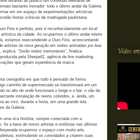
érie levando ao público um conteúdo relevante de
rmato bastante inovador: todo o último andar da Galeria
formar em um espaço de experimentações artísticas
ecerão festas icônicas da madrugada paulistana.
uro Fino é perfeita, pois é reconhecidamente um local
artística da cidade. Ao ocuparmos o último andar inteiro
da, estamos reascendendo a Ouro Fino, acrescentando
de artistas da nova geração em noites animadas por boa
Vídeo em
”, explica. “
Serão noites memoráveis
”, finaliza.
produzida pela Sherpa42, agência de live marketing
ivações que geram experiência de marca.
uma cenografia em que tudo é pensado de forma
ntigo carrinho de supermercado se transformará em um
ado no alto de onde funcionará o longe e o bar; o vão da
actante instalação de neons coloridos, e, ainda, um
 obra ao vivo, durante a festa, em uma grande tela
es da Galeria.
em uma rica história, sempre conectada com a
 foi a base de novos artistas e estilistas nas últimas
 Desperada ocupamos o espaço com muita arte,
uitetura, estimulando os convidados a criarem suas