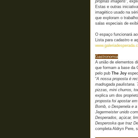
próprias imagens
”, exp
Estas e outras iniciati
imagético usado na sér
que exploram o trabalho
salas especiais de exib
O espaço funcionará aos
Lista para cadastro e a
www.galeriadesperada.
Gastronomia
A união de elementos di
que formam a base da G
pelo pub
The Joy
especi
“
A nossa proposta é re
madrugada paulistana. 
pizzas, mini churros, t
explica um dos propriet
proposta foi apostar e
Bomb, o Despenela e a
Jegermeister unido com
Desperados, açúcar, lim
Desperoska que traz De
completa Aldryn Pere, 