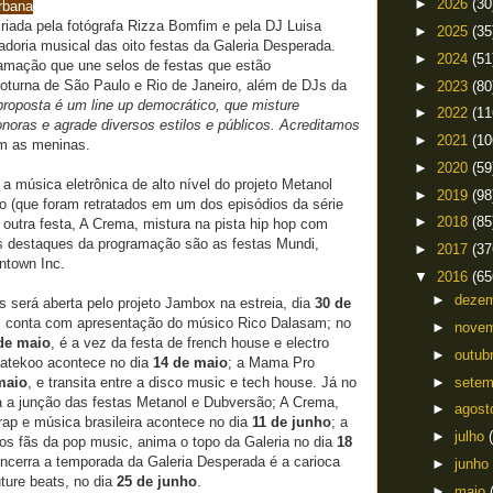
►
2026
(30
urbana
iada pela fotógrafa Rizza Bomfim e pela DJ Luisa
►
2025
(35
adoria musical das oito festas da Galeria Desperada.
►
2024
(51
amação que une selos de festas que estão
turna de São Paulo e Rio de Janeiro, além de DJs da
►
2023
(80
proposta é um line up democrático, que misture
►
2022
(11
sonoras e agrade diversos estilos e públicos. Acreditamos
►
2021
(10
am as meninas.
►
2020
(59
a música eletrônica de alto nível do projeto Metanol
►
2019
(98
 (que foram retratados em um dos episódios da série
►
2018
(85
outra festa, A Crema, mistura na pista hip hop com
os destaques da programação são as festas Mundi,
►
2017
(37
town Inc.
▼
2016
(65
►
deze
 será aberta pelo projeto Jambox na estreia, dia
30 de
m conta com apresentação do músico Rico Dalasam; no
►
nove
de maio
, é a vez da festa de french house e electro
►
outub
atekoo acontece no dia
14 de maio
; a Mama Pro
►
sete
maio
, e transita entre a disco music e tech house. Já no
a a junção das festas Metanol e Dubversão; A Crema,
►
agos
trap e música brasileira acontece no dia
11 de junho
; a
►
julho
os fãs da pop music, anima o topo da Galeria no dia
18
encerra a temporada da Galeria Desperada é a carioca
►
junho
ture beats, no dia
25 de junho
.
►
maio