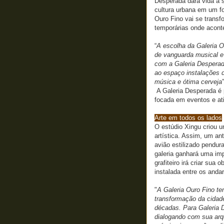
Desperada dará vida à s
cultura urbana em um fo
Ouro Fino vai se trans
temporárias onde acont
“
A escolha da Galeria O
de vanguarda musical e 
com a Galeria Despera
ao espaço instalações 
música e ótima cerveja
A Galeria Desperada é 
focada em eventos e at
Arte em todos os lados
O estúdio Xingu criou 
artística. Assim, um a
avião estilizado pendur
galeria ganhará uma imp
grafiteiro irá criar sua
instalada entre os andar
"
A Galeria Ouro Fino t
transformação da cidade,
décadas. Para Galeria
dialogando com sua arq