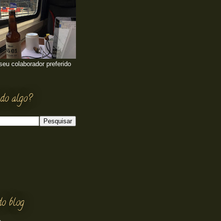
 seu colaborador preferido
do algo?
do blog