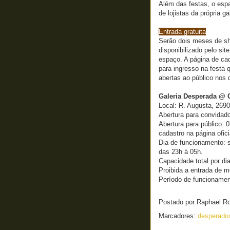
Além das festas, o esp
de lojistas da própria g
Entrada gratuita
Serão dois meses de sh
disponibilizado pelo sit
espaço. A página de cad
para ingresso na festa 
abertas ao público nos d
Galeria Desperada @ 
Local: R. Augusta, 2690
Abertura para convidado
Abertura para público: 
cadastro na página ofici
Dia de funcionamento: s
das 23h à 05h.
Capacidade total por di
Proibida a entrada de 
Período de funcionament
Postado por
Raphael R
Marcadores:
desperad