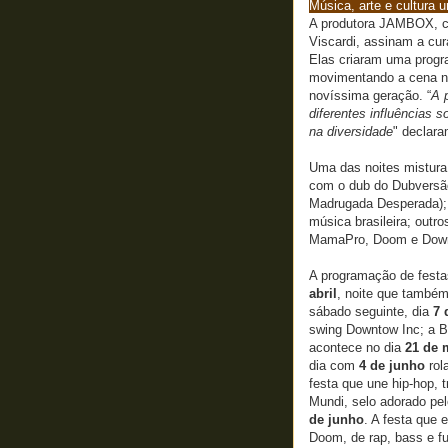
Música, arte e cultura 
A produtora JAMBOX, cr
Viscardi, assinam a cur
Elas criaram uma progr
movimentando a cena no
novíssima geração. “
A 
diferentes influências 
na diversidade
" declar
Uma das noites mistura 
com o dub do Dubversão
Madrugada Desperada); 
música brasileira; outr
MamaPro, Doom e Down
A programação de festas
abril
, noite que també
sábado seguinte, dia
7 
swing Downtow Inc; a B
acontece no dia
21 de 
dia com
4 de junho
rol
festa que une hip-hop, 
Mundi, selo adorado pel
de junho
. A festa que 
Doom, de rap, bass e fu