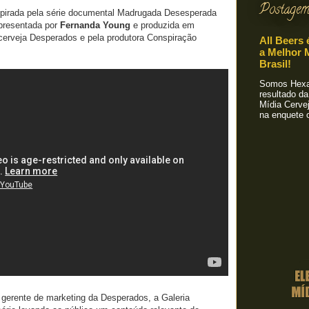
Postagem
spirada pela série documental Madrugada Desesperada
 apresentada por
Fernanda Young
e produzida em
 cerveja Desperados e pela produtora Conspiração
All Beers 
a Melhor M
Brasil!
Somos Hexa!
resultado da
Mídia Cervej
na enquete o
gerente de marketing da Desperados, a Galeria