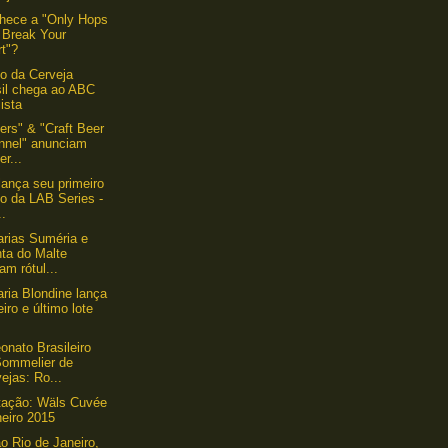
hece a "Only Hops
 Break Your
rt"?
uto da Cerveja
sil chega ao ABC
ista
eers" & "Craft Beer
nnel" anunciam
er...
lança seu primeiro
lo da LAB Series -
..
arias Suméria e
nta do Malte
am rótul...
aria Blondine lança
eiro e último lote
nato Brasileiro
Sommelier de
ejas: Ro...
tação: Wäls Cuvée
neiro 2015
o Rio de Janeiro,