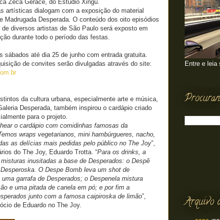
lica Zeca Gerace, do Estúdio Xingu.
vas artísticas dialogam com a exposição do material
ie Madrugada Desperada. O conteúdo dos oito episódios
 de diversos artistas de São Paulo será exposto em
ição durante todo o período das festas.
 sábados até dia 25 de junho com entrada gratuita.
Entre e leia
quisição de convites serão divulgadas através do site:
com.br
Procuran
stintos da cultura urbana, especialmente arte e música,
aleria Desperada, também inspirou o cardápio criado
almente para o projeto.
chear o cardápio com comidinhas famosas da
Temos wraps vegetarianos, mini hambúrgueres, nacho,
odas as delícias mais pedidas pelo público no The Joy
”,
ários do The Joy, Eduardo Trotta. “
Para os drinks, a
m misturas inusitadas a base de Desperados: o Despê
 Desperoska. O Despe Bomb leva um shot de
 uma garrafa de Desperados; o Despenela mistura
ão e uma pitada de canela em pó; e por fim a
sperados junto com a famosa caipiroska de limão
”,
Arquivo 
sócio de Eduardo no The Joy.