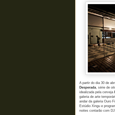
A partir do dia 30 de ab
Desperada
, série de o
idealizada pela cerveja
galeria de arte temporár
andar da galeria Ouro Fi
Estúdio Xingu e progra
noites contarão com DJs