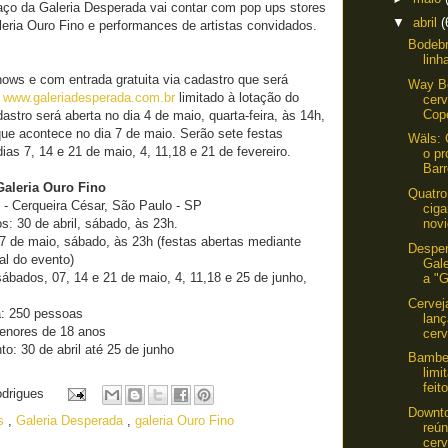
aço da Galeria Desperada vai contar com pop ups stores
▼
abril
(
aleria Ouro Fino e performances de artistas convidados.
Bodebr
linh
ows e com entrada gratuita via cadastro que será
Way B
e
www.galeriadesperada.com.br
limitado à lotação do
cerv
Cop
astro será aberta no dia 4 de maio, quarta-feira, às 14h,
que acontece no dia 7 de maio. Serão sete festas
Wäls: 
ias 7, 14 e 21 de maio, 4, 11,18 e 21 de fevereiro.
o pr
Barr
Galeria Ouro Fino
Quatro
 - Cerqueira César, São Paulo - SP
cig
s: 30 de abril, sábado, às 23h.
nov
07 de maio, sábado, às 23h (festas abertas mediante
Despe
al do evento)
Gal
ábados, 07, 14 e 21 de maio, 4, 11,18 e 25 de junho,
a "G
Cervej
a: 250 pessoas
lanç
menores de 18 anos
cerv
o: 30 de abril até 25 de junho
Bamber
limi
feit
odrigues
Downto
os
,
Galeria Desperada
,
galeria Ouro Fino
reún
cerv