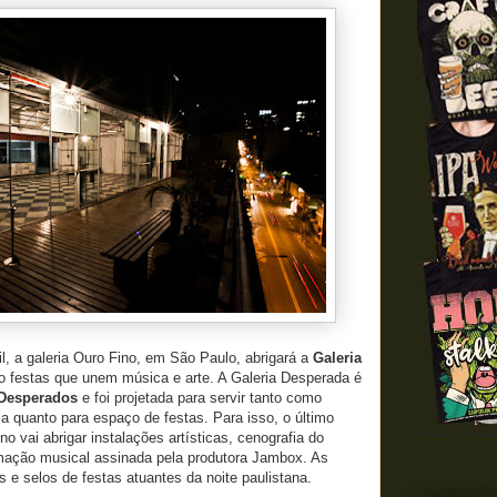
ril, a galeria Ouro Fino, em São Paulo, abrigará a
Galeria
ito festas que unem música e arte. A Galeria Desperada é
Desperados
e foi projetada para servir tanto como
ia quanto para espaço de festas. Para isso, o último
no vai abrigar instalações artísticas, cenografia do
mação musical assinada pela produtora Jambox. As
 e selos de festas atuantes da noite paulistana.