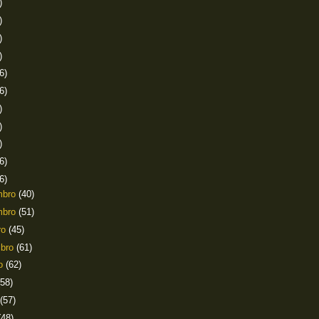
)
)
)
)
6)
6)
)
)
)
6)
6)
mbro
(40)
mbro
(51)
ro
(45)
mbro
(61)
to
(62)
(58)
(57)
(48)