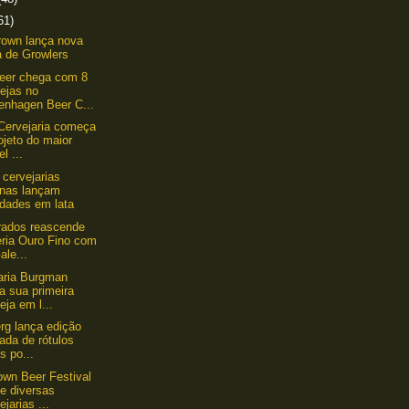
61)
own lança nova
a de Growlers
eer chega com 8
ejas no
enhagen Beer C...
Cervejaria começa
ojeto do maior
el ...
 cervejarias
anas lançam
idades em lata
rados reascende
eria Ouro Fino com
ale...
aria Burgman
a sua primeira
eja em l...
g lança edição
tada de rótulos
os po...
wn Beer Festival
e diversas
ejarias ...