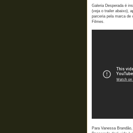
Galeria Desperada é in
(veja o trailer abaixo),
parceria pela marca de
Filmes.
Para Vanessa Brandão, 