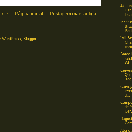
Já con
Can
ente
Página inicial
Postagem mais antiga
Hea
Instit
Bra
Paul
"All B
Cha
parc
Barco 
rótu
Wh.
Cervej
Qui
lanç
Cervej
terc
d...
Campeo
de 
Cerv
Degus
Car
Atençã