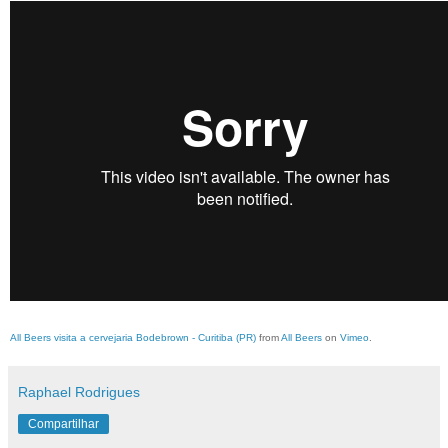
All Beers visita a cervejaria Bodebrown - Curitiba (PR)
from
All Beers
on
Vimeo
.
Raphael Rodrigues
Compartilhar