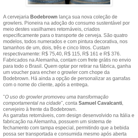
A cervejaria
Bodebrown
lança sua nova coleção de
growlers. Pioneira na adoção do consumo sustentável por
meio destes vasilhames retornáveis, criados
especificamente para o transporte de cerveja. São quatro
modelos, todos numerados e com pintura decorativa, nos
tamanhos de um, dois, três e cinco litros. Custam
respectivamente: R$ 75,40, R$ 115, R$ 161 e R$ 376.
Fabricados na Alemanha, contam com frete grátis no envio
para todo o Brasil. Quem optar por retirar na fábrica, ganha
um voucher para encher o growler com chope da
Bodebrown. Há ainda a opção de personalizar as garrafas
com o nome do cliente, após a entrega.
"
O uso do growler promoveu uma transformação
comportamental na cidade
", conta
Samuel Cavalcanti
,
cervejeiro à frente da Bodebrown.
As garrafas retornáveis, com design desenvolvido na Itália e
fabricação na Alemanha, possuem um sistema de
fechamento com tampa especial, permitindo que a bebida
possa ser transportada e consumida mesmo após aberta