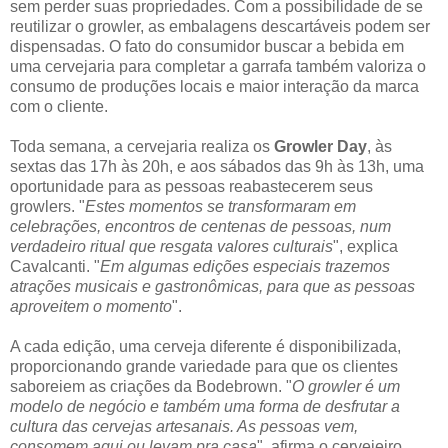
sem perder suas propriedades. Com a possibilidade de se
reutilizar o growler, as embalagens descartáveis podem ser
dispensadas. O fato do consumidor buscar a bebida em
uma cervejaria para completar a garrafa também valoriza o
consumo de produções locais e maior interação da marca
com o cliente.
Toda semana, a cervejaria realiza os
Growler Day
, às
sextas das 17h às 20h, e aos sábados das 9h às 13h, uma
oportunidade para as pessoas reabastecerem seus
growlers. "
Estes momentos se transformaram em
celebrações, encontros de centenas de pessoas, num
verdadeiro ritual que resgata valores culturais
", explica
Cavalcanti. "
Em algumas edições especiais trazemos
atrações musicais e gastronômicas, para que as pessoas
aproveitem o momento
".
A cada edição, uma cerveja diferente é disponibilizada,
proporcionando grande variedade para que os clientes
saboreiem as criações da Bodebrown. "
O growler é um
modelo de negócio e também uma forma de desfrutar a
cultura das cervejas artesanais. As pessoas vem,
consomem aqui ou levam pra casa
", afirma o cervejeiro.