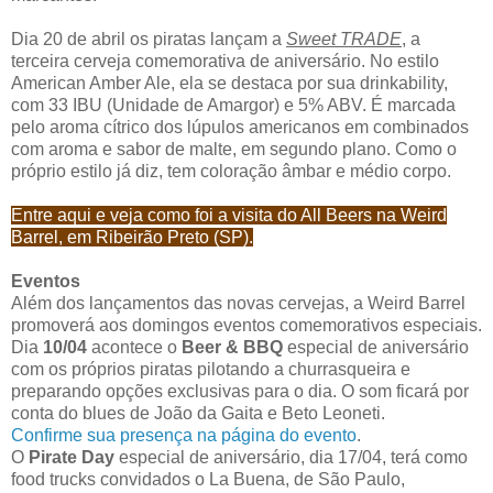
Dia 20 de abril os piratas lançam a
Sweet TRADE
, a
terceira cerveja comemorativa de aniversário. No estilo
American Amber Ale, ela se destaca por sua drinkability,
com 33 IBU (Unidade de Amargor) e 5% ABV. É marcada
pelo aroma cítrico dos lúpulos americanos em combinados
com aroma e sabor de malte, em segundo plano. Como o
próprio estilo já diz, tem coloração âmbar e médio corpo.
Entre aqui e veja como foi a visita do All
Beers n
a Weird
Barrel, em Ribeirão Preto (SP).
Eventos
Além dos lançamentos das novas cervejas, a Weird Barrel
promoverá aos domingos eventos comemorativos especiais.
Dia
10/04
acontece o
Beer & BBQ
especial de aniversário
com os próprios piratas pilotando a churrasqueira e
preparando opções exclusivas para o dia. O som ficará por
conta do blues de João da Gaita e Beto Leoneti.
Confirme sua presença na página do evento
.
O
Pirate Day
especial de aniversário, dia 17/04, terá como
food trucks convidados o La Buena, de São Paulo,