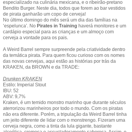
especializado na culinária mexicana, e o ribeirão-pretano
Bendito Burger. Neste dia, todos que forem ao bar vestidos
de pirata ganharão um copo de cerveja!
No último domingo do mês será um dia das famílias na
‘espelunca’. No
Pirates in Training
haverá monitores e um
cardápio especial para as crianças e um almoço com
cerveja a vontade para os pais.
A Weird Barrel sempre surpreende pela criatividade dentro
da temática pirata. Para quem ficou curioso com os nomes
das novas cervejas, aqui estão as histórias por trás da
KRAKEN, da BROWN e da TRADE:
Drunken KRAKEN
Estilo: Imperial Stout
IBU: 52
ABV: 9,7%
Kraken, é um temido monstro marinho que durante séculos
aterrorizou marinheiros por todo o mundo. Com os piratas
não era diferente. Porém, a tripulação da Weird Barrel tinha
um jeito diferente de lidar com o monstrengo. Fizeram uma
cerveja negra, como a tinta da lula gigante, bastante
alcoólica, cremosa e assustadoramente saborosa. Assim, o