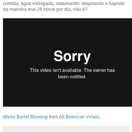
comida, água estragada, saqueando, degolando e fugindo
da marinha real 24 horas por dia, não é?
Weird Barrel Brewing
from
All Beers
on
Vimeo
.