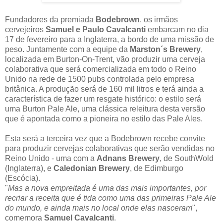
Fundadores da premiada
Bodebrown
, os irmãos
cervejeiros
Samuel e Paulo Cavalcanti
embarcam no dia
17 de fevereiro para a Inglaterra, a bordo de uma missão de
peso. Juntamente com a equipe da
Marston´s Brewery
,
localizada em Burton-On-Trent, vão produzir uma cerveja
colaborativa que será comercializada em todo o Reino
Unido na rede de 1500 pubs controlada pelo empresa
britânica. A produção será de 160 mil litros e terá ainda a
característica de fazer um resgate histórico: o estilo será
uma Burton Pale Ale, uma clássica releitura desta versão
que é apontada como a pioneira no estilo das Pale Ales.
Esta será a terceira vez que a Bodebrown recebe convite
para produzir cervejas colaborativas que serão vendidas no
Reino Unido - uma com a
Adnans Brewery
, de SouthWold
(Inglaterra), e
Caledonian Brewery
, de Edimburgo
(Escócia).
"
Mas a nova empreitada é uma das mais importantes, por
recriar a receita que é tida como uma das primeiras Pale Ale
do mundo, e ainda mais no local onde elas nasceram
",
comemora
Samuel Cavalcanti
.