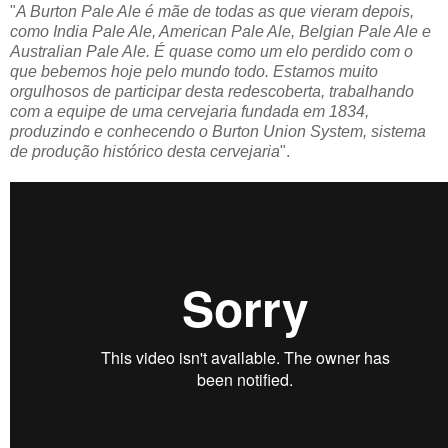
"
A Burton Pale Ale é mãe de todas as que vieram depois,
como India Pale Ale, American Pale Ale, Belgian Pale Ale e
Australian Pale Ale. É quase como um elo perdido com o
que bebemos hoje pelo mundo todo. Estamos muito
orgulhosos de participar desta redescoberta, trabalhando
com a equipe de uma cervejaria fundada em 1834,
produzindo e conhecendo o Burton Union System, sistema
de produção histórico desta cervejaria
".