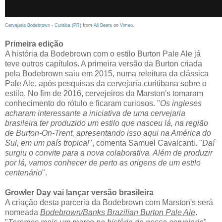
Cervejaria Bodebrown - Curitiba (PR)
from
All Beers
on
Vimeo
.
Primeira edição
A história da Bodebrown com o estilo Burton Pale Ale já
teve outros capítulos. A primeira versão da Burton criada
pela Bodebrown saiu em 2015, numa releitura da clássica
Pale Ale, após pesquisas da cervejaria curitibana sobre o
estilo. No fim de 2016, cervejeiros da Marston's tomaram
conhecimento do rótulo e ficaram curiosos. "
Os ingleses
acharam interessante a iniciativa de uma cervejaria
brasileira ter produzido um estilo que nasceu lá, na região
de Burton-On-Trent, apresentando isso aqui na América do
Sul, em um país tropical
", comenta Samuel Cavalcanti. "
Daí
surgiu o convite para a nova colaborativa. Além de produzir
por lá, vamos conhecer de perto as origens de um estilo
centenário
".
Growler Day vai lançar versão brasileira
A criação desta parceria da Bodebrown com Marston's será
nomeada
Bodebrown/Banks Brazilian Burton Pale Ale
.