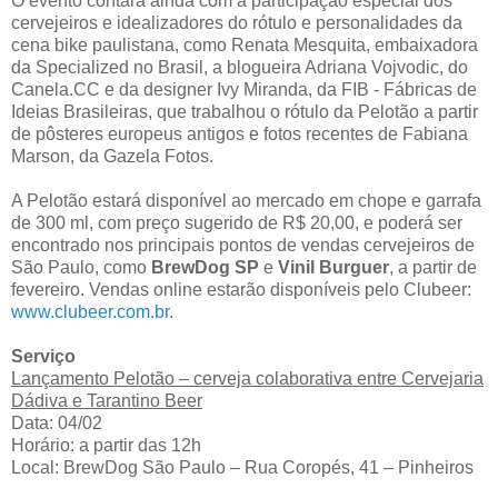
O evento contará ainda com a participação especial dos
cervejeiros e idealizadores do rótulo e personalidades da
cena bike paulistana, como Renata Mesquita, embaixadora
da Specialized no Brasil, a blogueira Adriana Vojvodic, do
Canela.CC e da designer Ivy Miranda, da FIB - Fábricas de
Ideias Brasileiras, que trabalhou o rótulo da Pelotão a partir
de pôsteres europeus antigos e fotos recentes de Fabiana
Marson, da Gazela Fotos.
A Pelotão estará disponível ao mercado em chope e garrafa
de 300 ml, com preço sugerido de R$ 20,00, e poderá ser
encontrado nos principais pontos de vendas cervejeiros de
São Paulo, como
BrewDog
SP
e
Vinil Burguer
, a partir de
fevereiro. Vendas online estarão disponíveis pelo Clubeer:
www.clubeer.com.br
.
Serviço
Lançamento Pelotão – cerveja colaborativa entre Cervejaria
Dádiva e Tarantino Beer
Data: 04/02
Horário: a partir das 12h
Local: BrewDog São Paulo – Rua Coropés, 41 – Pinheiros