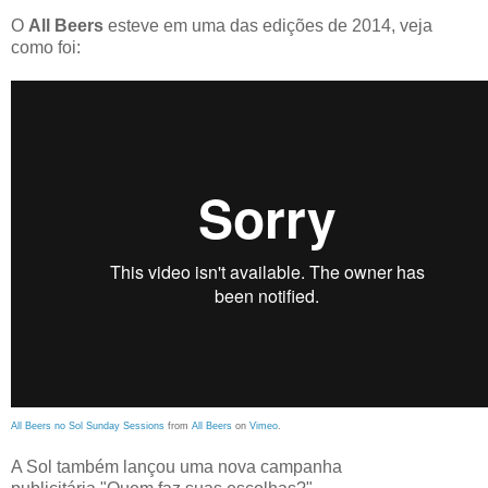
O
All Beers
esteve em uma das edições de 2014, veja
como foi:
All Beers no Sol Sunday Sessions
from
All Beers
on
Vimeo
.
A Sol também lançou uma nova campanha