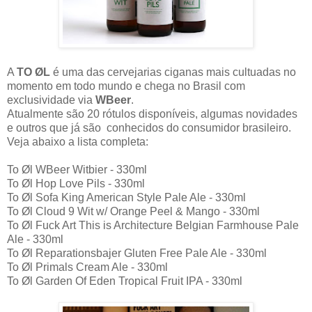
A
TO ØL
é uma das cervejarias ciganas mais cultuadas no
momento em todo mundo e chega no Brasil com
exclusividade via
WBeer
.
Atualmente são 20 rótulos disponíveis, algumas novidades
e outros que já são conhecidos do consumidor brasileiro.
Veja abaixo a lista completa:
To Øl WBeer Witbier - 330ml
To Øl Hop Love Pils - 330ml
To Øl Sofa King American Style Pale Ale - 330ml
To Øl Cloud 9 Wit w/ Orange Peel & Mango - 330ml
To Øl Fuck Art This is Architecture Belgian Farmhouse Pale
Ale - 330ml
To Øl Reparationsbajer Gluten Free Pale Ale - 330ml
To Øl Primals Cream Ale - 330ml
To Øl Garden Of Eden Tropical Fruit IPA - 330ml