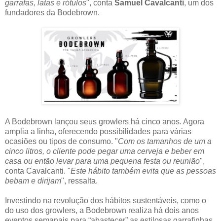
garrafas, latas e rótulos
", conta
Samuel Cavalcanti
, um dos
fundadores da Bodebrown.
A Bodebrown lançou seus growlers há cinco anos. Agora
amplia a linha, oferecendo possibilidades para várias
ocasiões ou tipos de consumo. "
Com os tamanhos de um a
cinco litros, o cliente pode pegar uma cerveja e beber em
casa ou então levar para uma pequena festa ou reunião
",
conta Cavalcanti. "
Este hábito também evita que as pessoas
bebam e dirijam
", ressalta.
Investindo na revolução dos hábitos sustentáveis, como o
do uso dos growlers, a Bodebrown realiza há dois anos
eventos semanais para “abastecer” as estilosas garrafinhas.