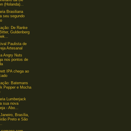
n (Holanda)...
aria Brasiliana
ça seu segundo
lo
tação: De Ranke
itter, Guldenberg
iek...
tival Paulista de
eja Artesanal
a Angry Nuts
ga nos pontos de
da
ett IPA chega ao
cado
tação: Batemans
ck Pepper e Mocha
)
aria Lumberjack
ça sua nova
eja - Abo...
Janeiro, Brasília,
irão Preto e São
..
e semana com