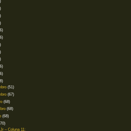
)
)
)
)
6)
6)
)
)
)
6)
6)
8)
mbro
(51)
mbro
(67)
ro
(68)
mbro
(68)
to
(68)
(70)
 Jr – Coluna 11: