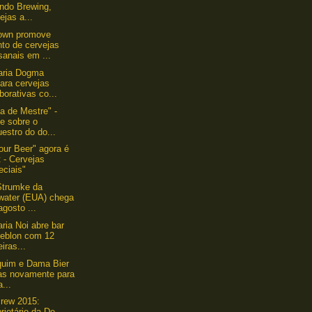
ando Brewing,
ejas a...
own promove
to de cervejas
sanais em ...
aria Dogma
ara cervejas
borativas co...
a de Mestre" -
e sobre o
estro do do...
our Beer" agora é
 - Cervejas
eciais"
Strumke da
lwater (EUA) chega
gosto ...
aria Noi abre bar
Leblon com 12
eiras...
quim e Dama Bier
tas novamente para
a...
rew 2015:
rietário da De