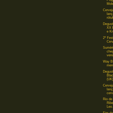
Mole
Cervej
lan
rótu
Degus
XX B
e Kr
2º Fes
Cerv
Suméri
che
ven
Way Br
mer
Degus
Bla
(UK
Cervej
lan
cerv
Rio de 
Ribe
Leo.
Fim d