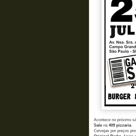
Acontece no próximo sá
Sale
na
409 pizzaria
.
Cervejas por preços pro