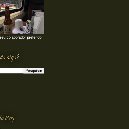
 seu colaborador preferido
do algo?
do blog