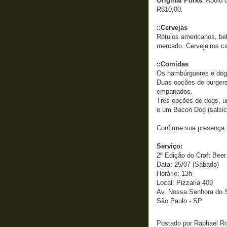
Original Porks
. Apoio 
R$10,00.
::Cervejas
Rótulos americanos, be
mercado. Cervejeiros ca
::Comidas
Os hambúrgueres e dog
Duas opções de burgers
empanados.
Três opções de dogs, u
e um Bacon Dog (salsic
Confirme sua presença
Serviço:
2º Edição do Craft Bee
Data: 25/07 (Sábado)
Horário: 13h
Local: Pizzaria 409
Av. Nossa Senhora do 
São Paulo - SP
Postado por
Raphael R