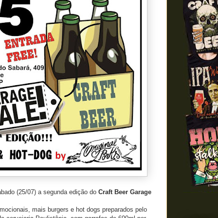
bado (25/07) a segunda edição do
Craft Beer Garage
mocionais, mais burgers e hot dogs preparados pelo