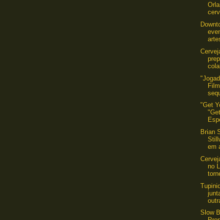
Orl
cerv
Downt
even
arte
Cervej
prep
cola
"Jogad
Film
sequ
"Get Y
"Get
Esp
Brian 
Stil
em a
Cervej
no 
torn
Tupini
jun
outr
Slow B
Prop