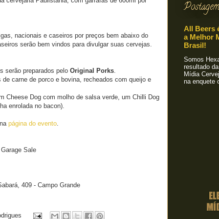
da cervejaria Paulistânia, com garrafas de 600ml por
Postagem
All Beers 
lgas, nacionais e caseiros por preços bem abaixo do
a Melhor M
seiros serão bem vindos para divulgar suas cervejas.
Brasil!
Somos Hexa!
resultado da
s serão preparados pelo
Original Porks
.
Mídia Cervej
 de carne de porco e bovina, recheados com queijo e
na enquete o
m Cheese Dog com molho de salsa verde, um Chilli Dog
ha enrolada no bacon).
 na
página do evento
.
r Garage Sale
Sabará, 409 - Campo Grande
odrigues