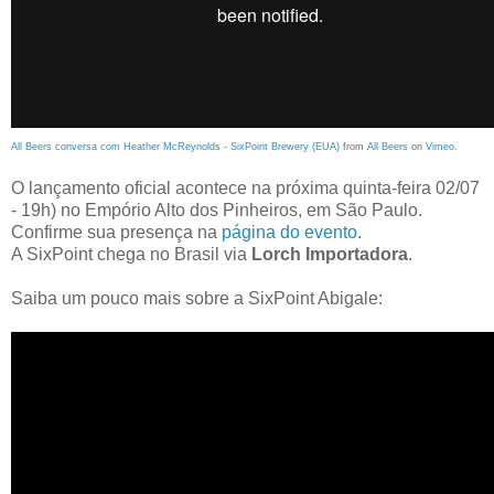
All Beers conversa com Heather McReynolds - SixPoint Brewery (EUA)
from
All Beers
on
Vimeo
.
O lançamento oficial acontece na próxima quinta-feira 02/07
- 19h) no Empório Alto dos Pinheiros, em São Paulo.
Confirme sua presença na
página do evento
.
A SixPoint chega no Brasil via
Lorch Importadora
.
Saiba um pouco mais sobre a SixPoint Abigale: