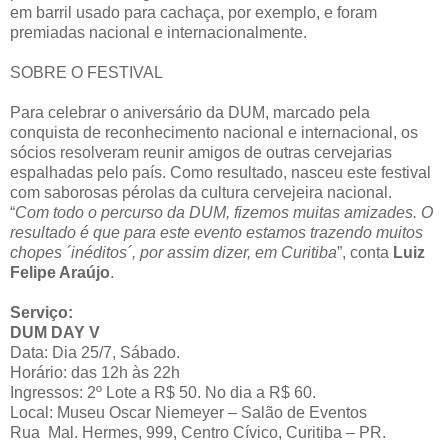
em barril usado para cachaça, por exemplo, e foram
premiadas nacional e internacionalmente.
SOBRE O FESTIVAL
Para celebrar o aniversário da DUM, marcado pela
conquista de reconhecimento nacional e internacional, os
sócios resolveram reunir amigos de outras cervejarias
espalhadas pelo país. Como resultado, nasceu este festival
com saborosas pérolas da cultura cervejeira nacional.
“
Com todo o percurso da DUM, fizemos muitas amizades. O
resultado é que para este evento estamos trazendo muitos
chopes ´inéditos´, por assim dizer, em Curitiba
”, conta
Luiz
Felipe Araújo
.
Serviço:
DUM DAY V
Data: Dia 25/7, Sábado.
Horário: das 12h às 22h
Ingressos: 2º Lote a R$ 50. No dia a R$ 60.
Local: Museu Oscar Niemeyer – Salão de Eventos
Rua Mal. Hermes, 999, Centro Cívico, Curitiba – PR.