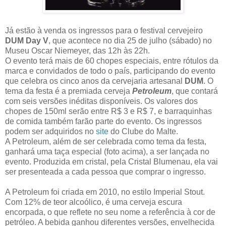
Já estão à venda os ingressos para o festival cervejeiro
DUM Day V
, que acontece no dia 25 de julho (sábado) no
Museu Oscar Niemeyer, das 12h às 22h.
O evento terá mais de 60 chopes especiais, entre rótulos da
marca e convidados de todo o país, participando do evento
que celebra os cinco anos da cervejaria artesanal
DUM
. O
tema da festa é a premiada cerveja
Petroleum
, que contará
com seis versões inéditas disponíveis. Os valores dos
chopes de 150ml serão entre R$ 3 e R$ 7, e barraquinhas
de comida também farão parte do evento. Os ingressos
podem ser adquiridos no
site
do Clube do Malte.
A Petroleum, além de ser celebrada como tema da festa,
ganhará uma taça especial (foto acima), a ser lançada no
evento. Produzida em cristal, pela Cristal Blumenau, ela vai
ser presenteada a cada pessoa que comprar o ingresso.
A Petroleum foi criada em 2010, no estilo Imperial Stout.
Com 12% de teor alcoólico, é uma cerveja escura
encorpada, o que reflete no seu nome a referência à cor de
petróleo. A bebida ganhou diferentes versões, envelhecida