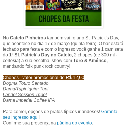
No
Cateto Pinheiros
também vai rolar o St. Patrick's Day,
que acontece no dia 17 de março (quinta-feira). O bar estará
fechado para festa e com o ingresso você ganha 1 camiseta
do
1° St. Patrick's Day no Cateto
, 2 chopes (de 300 ml -
cortesia) a sua escolha, show com
Toro & Américo
,
mandando folk punk rock country!
Chopes - valor promocional de R$ 12,00
Dogma Touro Sentado
Dama/Tupiniquim Tupi
Landel Session Tripel
Dama Imperial Coffee IPA
Para comer, opções de pratos típicos irlandeses!
Garanta
seu ingresso aqui
!
Confirme sua presença na
página do evento
.