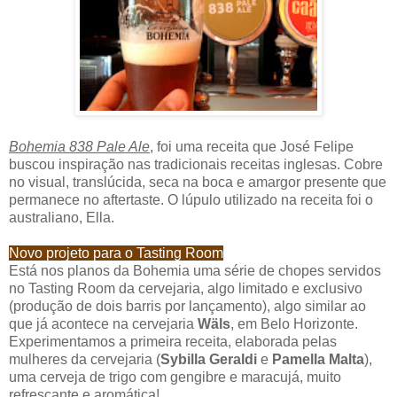
Bohemia 838 Pale Ale
, foi uma receita que José Felipe
buscou inspiração nas tradicionais receitas inglesas. Cobre
no visual, translúcida, seca na boca e amargor presente que
permanece no aftertaste. O lúpulo utilizado na receita foi o
australiano, Ella.
Novo projeto para o Tasting Room
Está nos planos da Bohemia uma série de chopes servidos
no Tasting Room da cervejaria, algo limitado e exclusivo
(produção de dois barris por lançamento), algo similar ao
que já acontece na cervejaria
Wäls
, em Belo Horizonte.
Experimentamos a primeira receita, elaborada pelas
mulheres da cervejaria (
Sybilla Geraldi
e
Pamella Malta
),
uma cerveja de trigo com gengibre e maracujá, muito
refrescante e aromática!