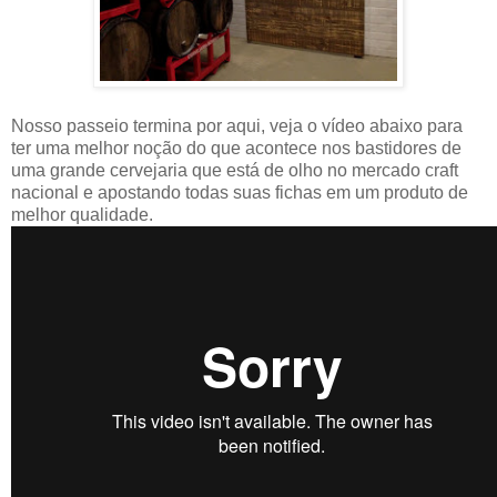
Nosso passeio termina por aqui, veja o vídeo abaixo para
ter uma melhor noção do que acontece nos bastidores de
uma grande cervejaria que está de olho no mercado craft
nacional e apostando todas suas fichas em um produto de
melhor qualidade.