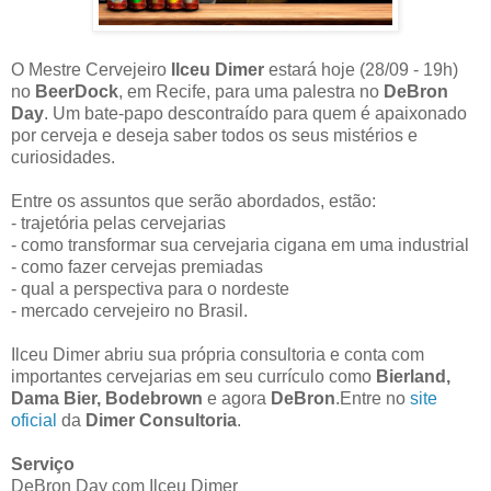
O Mestre Cervejeiro
Ilceu Dimer
estará hoje (28/09 - 19h)
no
BeerDock
, em Recife, para uma palestra no
DeBron
Day
. Um bate-papo descontraído para quem é apaixonado
por cerveja e deseja saber todos os seus mistérios e
curiosidades.
Entre os assuntos que serão abordados, estão:
- trajetória pelas cervejarias
- como transformar sua cervejaria cigana em uma industrial
- como fazer cervejas premiadas
- qual a perspectiva para o nordeste
- mercado cervejeiro no Brasil.
Ilceu Dimer abriu sua própria consultoria e conta com
importantes cervejarias em seu currículo como
Bierland,
Dama Bier, Bodebrown
e agora
DeBron
.
Entre no
site
oficial
da
Dimer Consultoria
.
Serviço
DeBron Day com Ilceu Dimer