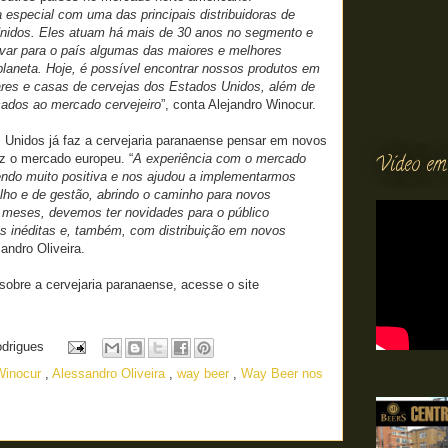
especial com uma das principais distribuidoras de
nidos. Eles atuam há mais de 30 anos no segmento e
evar para o país algumas das maiores e melhores
planeta. Hoje, é possível encontrar nossos produtos em
bares e casas de cervejas dos Estados Unidos, além de
cados ao mercado cervejeiro
”, conta Alejandro Winocur.
Unidos já faz a cervejaria paranaense pensar em novos
Vídeo em
z o mercado europeu. “
A experiência com o mercado
endo muito positiva e nos ajudou a implementarmos
lho e de gestão, abrindo o caminho para novos
 meses, devemos ter novidades para o público
as inéditas e, também, com distribuição em novos
andro Oliveira.
obre a cervejaria paranaense, acesse o site
odrigues
 Winocur
,
Alessandro Oliveira
,
way beer
,
Way Beer nos