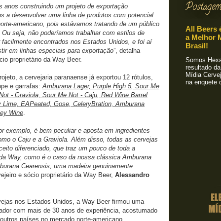
Postagem
 anos construindo um projeto de exportação
 a desenvolver uma linha de produtos com potencial
norte-americano, pois estávamos tratando de um público
All Beers 
 Ou seja, não poderíamos trabalhar com estilos de
a Melhor M
facilmente encontrados nos Estados Unidos, e foi aí
Brasil!
ir em linhas especiais para exportação
”, detalha
cio proprietário da Way Beer.
Somos Hexa!
resultado da
Mídia Cervej
ojeto, a cervejaria paranaense já exportou 12 rótulos,
na enquete o
ope e garrafas:
Amburana Lager, Purple High 5, Sour Me
Not - Graviola, Sour Me Not - Caju, Red Wine Barrel
 Lime, EAPeated, Gose, CeleryBration, Amburana
ley Wine
.
or exemplo, é bem peculiar e aposta em ingredientes
omo o Caju e a Graviola. Além disso, todas as cervejas
eito diferenciado, que traz um pouco de toda a
 da Way, como é o caso da nossa clássica Amburana
burana Cearensis, uma madeira genuinamente
vejeiro e sócio proprietário da Way Beer,
Alessandro
ervejas nos Estados Unidos, a Way Beer firmou uma
ador com mais de 30 anos de experiência, acostumado
e outros países no mercado norte-americano.