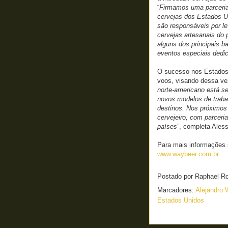
“
Firmamos uma parceria 
cervejas dos Estados U
são responsáveis por l
cervejas artesanais do 
alguns dos principais 
eventos especiais dedi
O sucesso nos Estados 
voos, visando dessa ve
norte-americano está s
novos modelos de traba
destinos. Nos próximos
cervejeiro, com parceri
países
”, completa Aless
Para mais informações s
www.waybeer.com.br
.
Postado por
Raphael R
Marcadores:
Alejandro
Estados Unidos