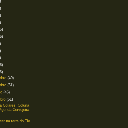
)
)
)
)
6)
6)
)
)
)
6)
6)
mbro
(40)
mbro
(51)
ro
(45)
mbro
(61)
lla Colares: Coluna
Agenda Cervejeira
er na terra do Tio
m