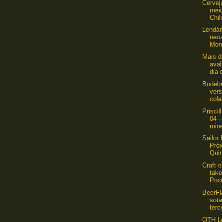
Cervej
mei
Chi
Lendár
neo
Mont
Mais d
aval
dia 
Bodebr
vers
cola
Prisci
04 
mine
Sailor
Pró
Quin
Craft o
tak
Pocu
BeerF
sot
terc
OTH L