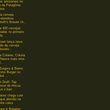
as artesanais no
o da Patagônia
lena
ia cerveja
zelandesa
eith's Brewer ch...
e 400 cervejas
iadas no primeiro
da ...
own lança nova
ão da cerveja
borativ...
lla Colares: Coluna
- Nasce mais uma
...
 Burgers & Beers:
ximo Burger no
tal ...
n Draft: Tap
eover de Hocus
s e barr...
lakes chega com
aque alemão na
eira caixa
ove & Brewing: