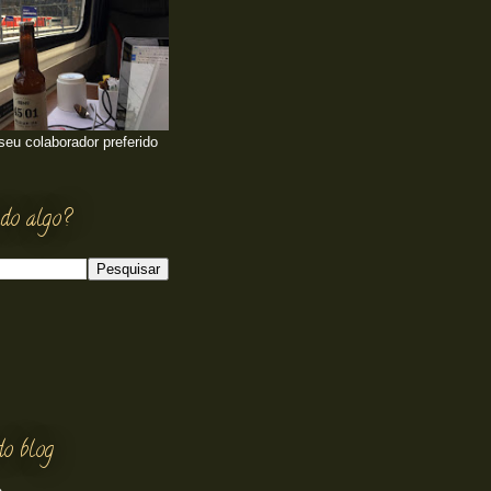
 seu colaborador preferido
do algo?
do blog