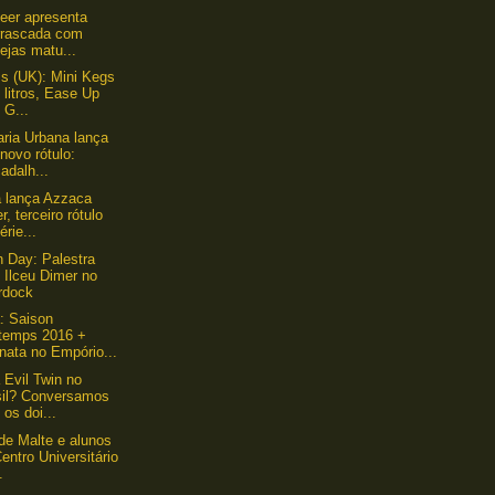
Beer apresenta
rrascada com
ejas matu...
 (UK): Mini Kegs
 litros, Ease Up
 G...
aria Urbana lança
novo rótulo:
adalh...
 lança Azzaca
r, terceiro rótulo
érie...
 Day: Palestra
 Ilceu Dimer no
rdock
: Saison
ntemps 2016 +
nata no Empório...
 Evil Twin no
sil? Conversamos
os doi...
de Malte e alunos
entro Universitário
.