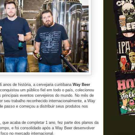
 anos de história, a cervejaria curitibana
Way Beer
conquistou um público fiel em todo o país, colecionou
s principais eventos cervejeiros do mundo. No mês de
er seu trabalho reconhecido internacionalmente, a Way
e passo e começou a distribuir seus produtos nos
, que acaba de completar 1 ano, fez parte dos planos da
tempo, e foi consolidado após a Way Beer desenvolver
foco no mercado internacional.