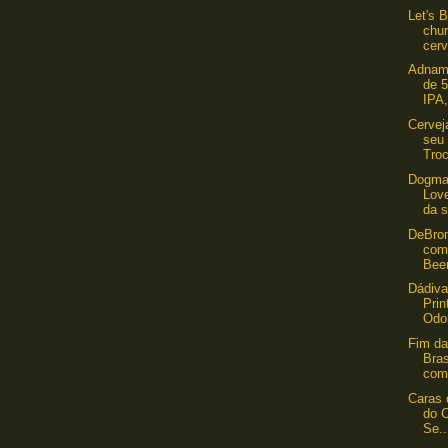
Let's 
chu
cerv
Adnams
de 5
IPA,
Cervej
seu 
Troc
Dogma
Love
da s
DeBron
com
Bee
Dádiva
Pri
Odo
Fim da
Bra
com 
Caras 
do C
Se..