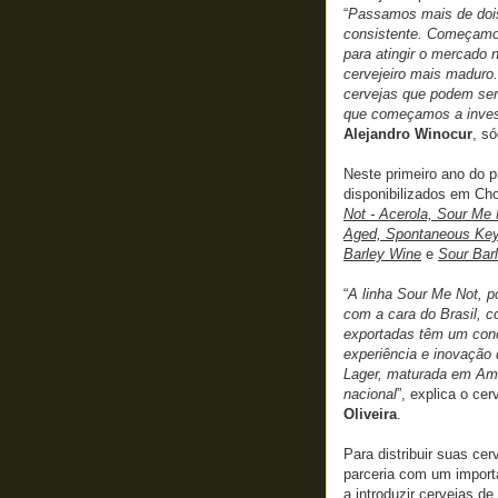
“
Passamos mais de dois
consistente. Começamos
para atingir o mercado 
cervejeiro mais maduro.
cervejas que podem ser 
que começamos a invest
Alejandro Winocur
, só
Neste primeiro ano do pr
disponibilizados em Ch
Not - Acerola, Sour Me 
Aged, Spontaneous Key
Barley Wine
e
Sour Bar
“
A linha Sour Me Not, p
com a cara do Brasil, c
exportadas têm um conc
experiência e inovação
Lager, maturada em Am
nacional
”, explica o cer
Oliveira
.
Para distribuir suas c
parceria com um import
a introduzir cervejas d