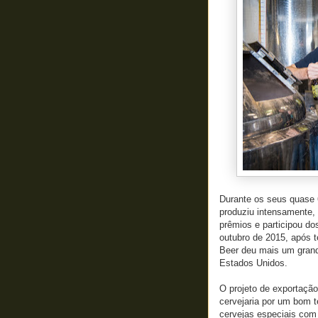
Durante os seus quase 6
produziu intensamente, 
prêmios e participou do
outubro de 2015, após t
Beer deu mais um grand
Estados Unidos.
O projeto de exportação
cervejaria por um bom 
cervejas especiais com 