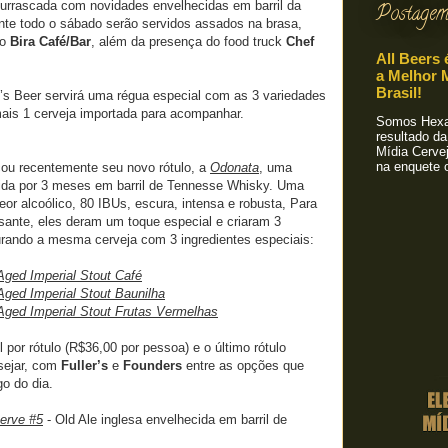
urrascada com novidades envelhecidas em barril da
Postagem
nte todo o sábado serão servidos assados na brasa,
ro
Bira Café/Bar
, além da presença do food truck
Chef
All Beers 
a Melhor M
Brasil!
’s Beer servirá uma régua especial com as 3 variedades
mais 1 cerveja importada para acompanhar.
Somos Hexa!
resultado da
Mídia Cervej
na enquete o
çou recentemente seu novo rótulo, a
Odonata
, uma
cida por 3 meses em barril de Tennesse Whisky. Uma
or alcoólico, 80 IBUs, escura, intensa e robusta, Para
ssante, eles deram um toque especial e criaram 3
urando a mesma cerveja com 3 ingredientes especiais:
Aged Imperial Stout Café
Aged Imperial Stout Baunilha
Aged Imperial Stout Frutas Vermelhas
 por rótulo (R$36,00 por pessoa) e o último rótulo
sejar, com
Fuller’s
e
Founders
entre as opções que
o do dia.
serve #5
- Old Ale inglesa envelhecida em barril de