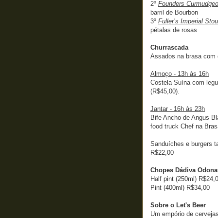
2º
Founders Curmudge
barril de Bourbon
3º
Fuller’s Imperial Stou
pétalas de rosas
Churrascada
Assados na brasa com d
Almoço - 13h às 16h
Costela Suína com legu
(R$45,00).
Jantar - 16h às 23h
Bife Ancho de Angus Bl
food truck Chef na Bras
Sanduíches e burgers ta
R$22,00
Chopes Dádiva Odona
Half pint (250ml) R$24,
Pint (400ml) R$34,00
Sobre o Let's Beer
Um empório de cervejas