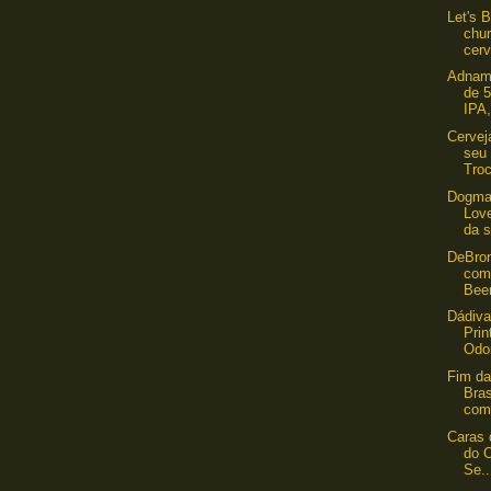
Let's 
chu
cerv
Adnams
de 5
IPA,
Cervej
seu 
Troc
Dogma
Love
da s
DeBron
com
Bee
Dádiva
Pri
Odo
Fim da
Bra
com 
Caras 
do C
Se..