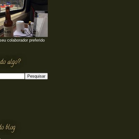
 seu colaborador preferido
do algo?
do blog