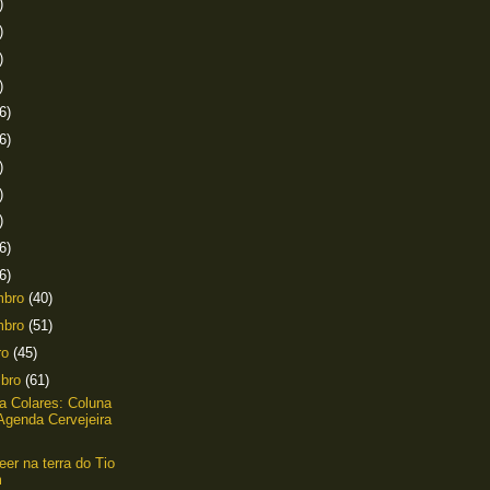
)
)
)
)
6)
6)
)
)
)
6)
6)
mbro
(40)
mbro
(51)
ro
(45)
mbro
(61)
lla Colares: Coluna
Agenda Cervejeira
er na terra do Tio
m