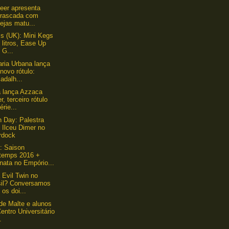
Beer apresenta
rrascada com
ejas matu...
 (UK): Mini Kegs
 litros, Ease Up
 G...
aria Urbana lança
novo rótulo:
adalh...
 lança Azzaca
r, terceiro rótulo
érie...
 Day: Palestra
 Ilceu Dimer no
rdock
: Saison
ntemps 2016 +
nata no Empório...
 Evil Twin no
sil? Conversamos
os doi...
de Malte e alunos
entro Universitário
.