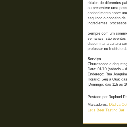
rótulos de diferentes pa
ou presentear uma pesso
conhecimento sobre uma
seguindo o conceito de 
ingredientes, processos
Sempre com um sommeli
semanais, são eventos
disseminar a cultura cer
professor no Instituto d
Serviço
Churrascada e degustaç
Data: 01/10 (sábado – d
Endereço: Rua Joaquim 
Horário: Seg a Qua: da
|Domingo: das 11h às 1
Postado por
Raphael R
Marcadores:
Dádiva Od
Let’s Beer Tasting Bar