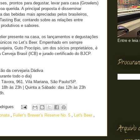
íses, prontos para degustar, levar para casa (Growlers)
a querida. A principal proposta é disseminar
 das bebidas mais apreciadas pelos brasileiros,
Tasting Bar, contando sobre as relações entre
 produtivos e sabores.
er presente na casa, os lançamentos e degustações
Entre e leia
 únicos no Let’s Beer. Empenhado em sempre
vejeira, Guto Procópio, um dos sócios proprietários, é
a Cerveja Brasil (ICB) e jurado certificado do BJCP.
Procuran
ão da cervejaria Dádiva
urante todo o dia)
Távora, 961. Vila Mariana, São Paulo/SP.
s 18h às 23h | Quinta a Sábado: das 12h às 23h
8h.
odrigues
onata
,
Fuller’s Brewer’s Reserve No. 5
,
Let's Beer
,
Arquivo 