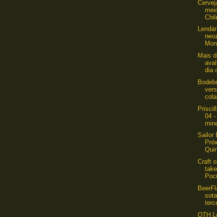
Cervej
mei
Chi
Lendár
neo
Mont
Mais d
aval
dia 
Bodebr
vers
cola
Prisci
04 
mine
Sailor
Pró
Quin
Craft o
tak
Pocu
BeerF
sot
terc
OTH L