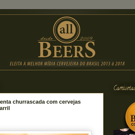
Camiseta
senta churrascada com cervejas
rril