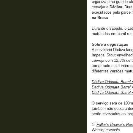
organiza uma grande ch
cervejaria
Dádiva
. Dura
executados pelo parcei
na Brasa
.
Durante o sábado, o Let
maturadas em barril e 
Sobre a degustação
A cervejaria Dádiva lan
Imperial Stout envelhe
cerveja com 12,5% de te
tornar tudo mais intere
diferentes versões mat
Dádiva Odonata Barrel 
Dádiva Odonata Barrel 
Dádiva Odonata Barrel 
O serviço será de 100ml
também não deixa a de
serão revezadas ao long
1º
Fuller’s Brewer’s Re
Whisky escocês