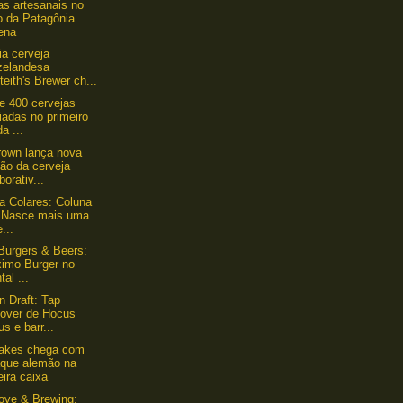
as artesanais no
o da Patagônia
lena
ia cerveja
zelandesa
eith's Brewer ch...
e 400 cervejas
iadas no primeiro
da ...
own lança nova
ão da cerveja
borativ...
lla Colares: Coluna
- Nasce mais uma
...
 Burgers & Beers:
ximo Burger no
tal ...
n Draft: Tap
eover de Hocus
s e barr...
lakes chega com
aque alemão na
eira caixa
ove & Brewing: