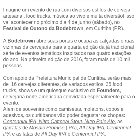
Imagine um evento de rua com diversos estilos de cerveja
artesanal, food trucks, música ao vivo e muita diversão! Isso
vai acontecer no próximo dia 4 de junho (sábado), no
Festival de Outono da Bodebrown
, em Curitiba (PR).
A
Bodebrown
abre suas portas e ocupa as calçadas e ruas
vizinhas da cervejaria para a quarta edição da já tradicional
série de eventos temáticos inspirados nas quatro estações
do ano. Na primeira edição de 2016, foram mais de 10 mil
pessoas.
Com apoio da Prefeitura Municipal de Curitiba, serão mais
de 16 cervejas diferentes, de variados estilos, 35 food
trucks, shows e um quiosque exclusivo da
Founders
,
cervejaria norte-americana convidada especialmente para o
evento.
Além de souvenirs como camisetas, moletons, copos e
adesivos, os curitibanos vão poder degustar os chopes:
Centennial IPA, Nitro Oatmeal Stout, Nitro Pale Ale
, as
garrafas de
Mosaic Promise
(IPA),
All Day IPA, Centennial
IPA
e as latas de
All Day IPA
e
Centennial IPA
.