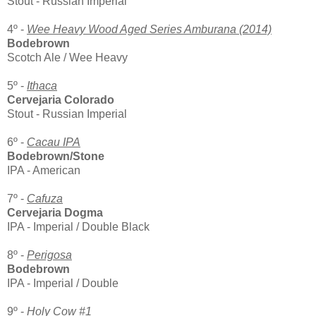
Stout - Russian Imperial
4º -
Wee Heavy Wood Aged Series Amburana (2014)
Bodebrown
Scotch Ale / Wee Heavy
5º -
Ithaca
Cervejaria Colorado
Stout - Russian Imperial
6º -
Cacau IPA
Bodebrown/Stone
IPA - American
7º -
Cafuza
Cervejaria Dogma
IPA - Imperial / Double Black
8º -
Perigosa
Bodebrown
IPA - Imperial / Double
9º -
Holy Cow #1